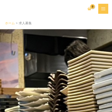
内
容
を
ス
ホーム
求人募集
キ
ッ
プ