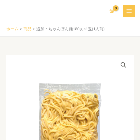
内
容
を
ス
ホーム
商品
追加：ちゃんぽん麺180ｇ×1玉(1人前)
キ
ッ
プ
追
加：
ち
ゃ
ん
ぽ
ん
麺
180
ｇ
×1
玉